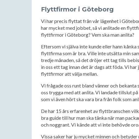
Flyttfirmor i Göteborg
Vi har precis flyttat från vår lägenhet i Götebor
har mycket med jobbet, så vi anlitade en flyttfi
flyttfirmor i Göteborg? Vem ska man anlita?
Eftersom vi själva inte kunde eller hann kånka s
flyttfirma som är bra. Ville inte utsätta min sa
tredje månaden, så det dröjer ett tag tills bebis
in oss ett tag innan det är dags att föda. Vi ha
flyttfirmor att välja mellan.
Vi frågade oss runt bland vänner och bekanta s
oss trygga med att anlita. Vi landade tillslut på
som vi även hört ska vara bra från folk som anl
De har 15 års erfarenhet av flyttbranschen vil
bra guide till hur man ska tänka när man packar 
och noggrant. Vi kände att vi inte behövde oro
Vissa saker har ju mycket minnen och betyder m