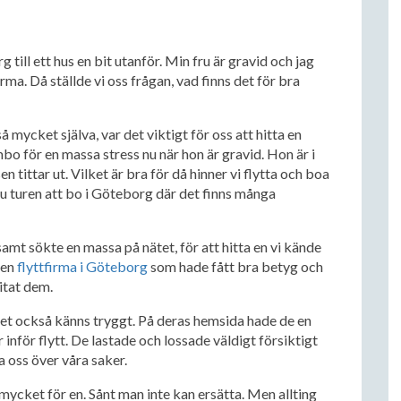
g till ett hus en bit utanför. Min fru är gravid och jag
rma. Då ställde vi oss frågan, vad finns det för bra
å mycket själva, var det viktigt för oss att hitta en
mbo för en massa stress nu när hon är gravid. Hon är i
en tittar ut. Vilket är bra för då hinner vi flytta och boa
r ju turen att bo i Göteborg där det finns många
amt sökte en massa på nätet, för att hitta en vi kände
 en
flyttfirma i Göteborg
som hade fått bra betyg och
itat dem.
ket också känns tryggt. På deras hemsida hade de en
inför flytt. De lastade och lossade väldigt försiktigt
a oss över våra saker.
ycket för en. Sånt man inte kan ersätta. Men allting