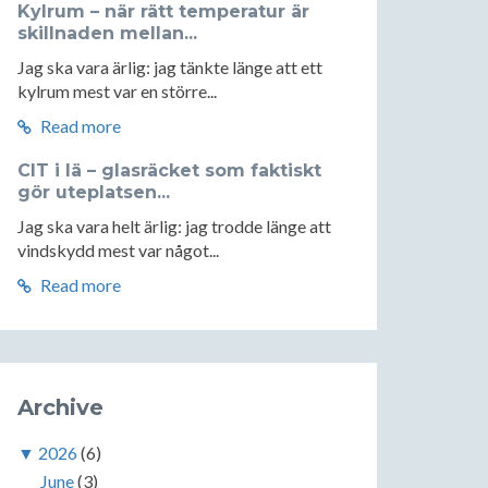
Kylrum – när rätt temperatur är
skillnaden mellan...
Jag ska vara ärlig: jag tänkte länge att ett
kylrum mest var en större...
Read more
CIT i lä – glasräcket som faktiskt
gör uteplatsen...
Jag ska vara helt ärlig: jag trodde länge att
vindskydd mest var något...
Read more
Archive
▼
2026
(6)
June
(3)