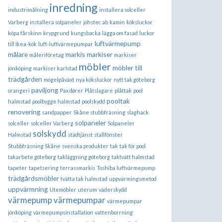
inredning
industrimålning
installera solceller
Varberg
installera solpaneler
johstec ab
kamin
köksluckor
köpa fårskinn
krypgrund
kungsbacka
lägga om fasad
luckor
luftvärmepump
till Ikea-kök
luft-luftvärmepumpar
målare
markis
markiser
måleriföretag
markiser
möbler
möbler till
jönköping
markiser karlstad
trädgården
mögelpåväxt
nya köksluckor
nytt tak göteborg
paviljong
orangeri
Pax dører
Plåtslagare
plåttak
pool
pooltak
halmstad
poolbygge halmstad
poolskydd
renovering
sandpapper
Skåne stubbfräsning
slaghack
solpaneler
solceller
solceller Varberg
Solpaneler
solskydd
Halmstad
städtjänst
stallfönster
Stubbfräsning Skåne
svenska produkter
tak
tak för pool
takarbete göteborg
takläggning göteborg
taktvätt halmstad
tapeter
tapetsering
terrassmarkis
Toshiba luftvärmepump
trädgårdsmöbler
tvätta tak halmstad
uppvärmingsmetod
uppvärmning
Utemöbler
uterum
väderskydd
värmepump
värmepumpar
värmepumpar
jönköping
värmepumpsinstallation
vattenborrning