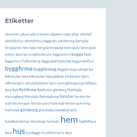
Etiketter
abrasives
aduro
aduro kamin
algomin robot
altan
attefall
attefallshus
attefallshus byggsats
avfuktning
bärhjälp
bergvärme Norrtälje
bergvärmepump
betesputs
betesputs
bygga hus
online
bord
borra vattenbrunn
bygg öckerö
bygga hus i Falkenberg
bygga pool halmstad
bygga växthus
byggfirma
byggföretag
Byggföretag Lidingö
byt
köksluckor
byta köksluckor
byta plåttak
elektriker tjörn
elfirma tjörn
elinstallationer tjörn
energibesparing
fällbara
flyttfirma
bord
flytt
flyttfirmor göteborg
Flytthjälp
fönster
Helsingborg
flyttstäda
flyttstädning
fönster för
stall
fönsterputs
fönsterputs Halmstad
fönsterputsning
göteborg
Halmstad
gräsmatta
handdukstork
hem
handdukstorkar
Harplinge lantmän
hopfällbara
hus
bord
husbygge
hustillverkare
ikea