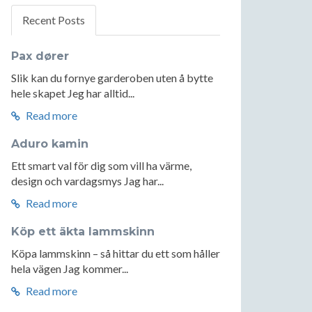
Recent Posts
Pax dører
Slik kan du fornye garderoben uten å bytte
hele skapet Jeg har alltid...
Read more
Aduro kamin
Ett smart val för dig som vill ha värme,
design och vardagsmys Jag har...
Read more
Köp ett äkta lammskinn
Köpa lammskinn – så hittar du ett som håller
hela vägen Jag kommer...
Read more