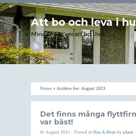
Att bo och leva i h
Mina tankar om att bo i hus
Home
» Archive for: August 2023
Det finns många flyttfi
var bäst!
01 August 2023
- Posted in
Hus & Hem
by
adam