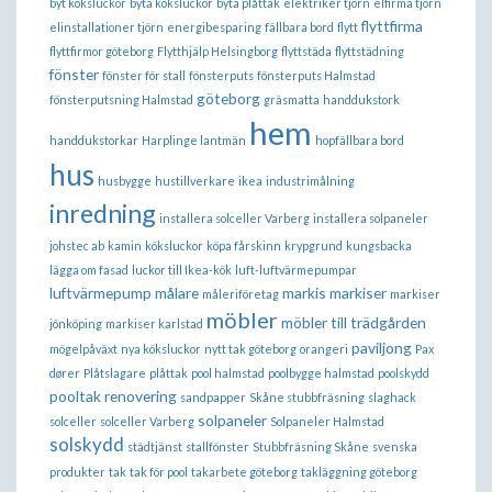
byt köksluckor
byta köksluckor
byta plåttak
elektriker tjörn
elfirma tjörn
flyttfirma
elinstallationer tjörn
energibesparing
fällbara bord
flytt
flyttfirmor göteborg
Flytthjälp Helsingborg
flyttstäda
flyttstädning
fönster
fönster för stall
fönsterputs
fönsterputs Halmstad
göteborg
fönsterputsning Halmstad
gräsmatta
handdukstork
hem
handdukstorkar
Harplinge lantmän
hopfällbara bord
hus
husbygge
hustillverkare
ikea
industrimålning
inredning
installera solceller Varberg
installera solpaneler
johstec ab
kamin
köksluckor
köpa fårskinn
krypgrund
kungsbacka
lägga om fasad
luckor till Ikea-kök
luft-luftvärmepumpar
luftvärmepump
målare
markis
markiser
måleriföretag
markiser
möbler
möbler till trädgården
jönköping
markiser karlstad
paviljong
mögelpåväxt
nya köksluckor
nytt tak göteborg
orangeri
Pax
dører
Plåtslagare
plåttak
pool halmstad
poolbygge halmstad
poolskydd
pooltak
renovering
sandpapper
Skåne stubbfräsning
slaghack
solpaneler
solceller
solceller Varberg
Solpaneler Halmstad
solskydd
städtjänst
stallfönster
Stubbfräsning Skåne
svenska
produkter
tak
tak för pool
takarbete göteborg
takläggning göteborg