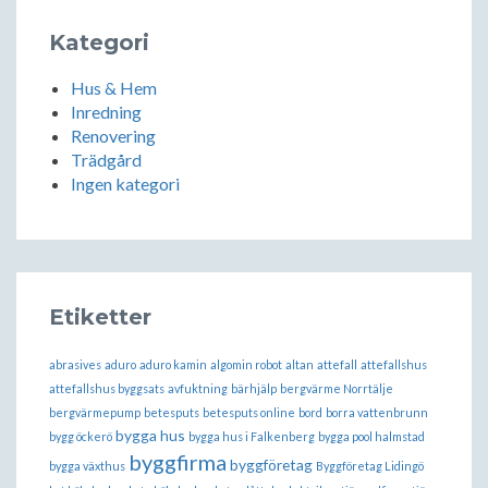
Kategori
Hus & Hem
Inredning
Renovering
Trädgård
Ingen kategori
Etiketter
abrasives
aduro
aduro kamin
algomin robot
altan
attefall
attefallshus
attefallshus byggsats
avfuktning
bärhjälp
bergvärme Norrtälje
bergvärmepump
betesputs
betesputs online
bord
borra vattenbrunn
bygga hus
bygg öckerö
bygga hus i Falkenberg
bygga pool halmstad
byggfirma
byggföretag
bygga växthus
Byggföretag Lidingö