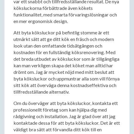
var ett snabbt och tillfredsställande resultat. De nya
köksluckorna förbättrade även kökets
funktionalitet, med smarta förvaringslösningar och
en mer ergonomisk design.
Att byta köksluckor på befintlig stomme är ett
utmärkt sätt att ge ditt kök en fräsch och modern
look utan den omfattande tidsåtgången och
kostnaden för en fullständig köksrenovering. Med
det breda utbudet av köksluckor som är tillgängliga
kan man verkligen skapa det köket man alltid har
drömt om. Jag är mycket nöjd med mitt beslut att
byta köksluckor och uppmuntrar alla som vill förnya
sitt kök att överväga denna kostnadseffektiva och
tillfredsställande alternativ.
Om du överväger att byta köksluckor, kontakta ett
professionellt företag som kan hjälpa dig med
rådgivning och installation. Jag är glad över att jag
kontaktade dessa för att byta köksluckor. Det är ett
väldigt bra sätt att förvandla ditt kök till en