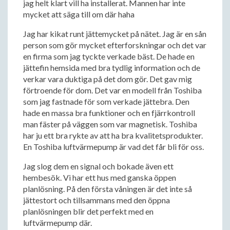
jag helt klart vill ha installerat. Mannen har inte
mycket att säga till om där haha
Jag har kikat runt jättemycket på nätet. Jag är en sån
person som gör mycket efterforskningar och det var
en firma som jag tyckte verkade bäst. De hade en
jättefin hemsida med bra tydlig information och de
verkar vara duktiga på det dom gör. Det gav mig
förtroende för dom. Det var en modell från Toshiba
som jag fastnade för som verkade jättebra. Den
hade en massa bra funktioner och en fjärrkontroll
man fäster på väggen som var magnetisk. Toshiba
har ju ett bra rykte av att ha bra kvalitetsprodukter.
En Toshiba luftvärmepump är vad det får bli för oss.
Jag slog dem en signal och bokade även ett
hembesök. Vi har ett hus med ganska öppen
planlösning. På den första våningen är det inte så
jättestort och tillsammans med den öppna
planlösningen blir det perfekt med en
luftvärmepump där.