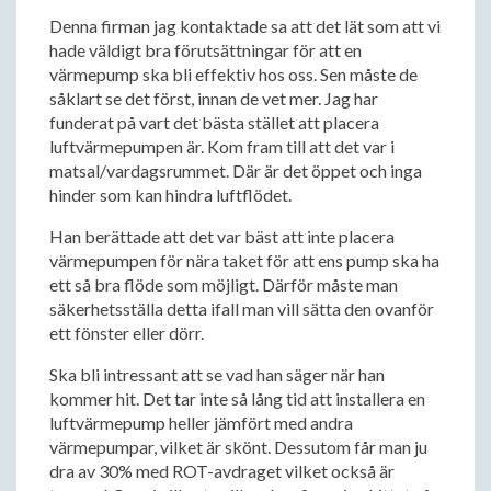
Denna firman jag kontaktade sa att det lät som att vi
hade väldigt bra förutsättningar för att en
värmepump ska bli effektiv hos oss. Sen måste de
såklart se det först, innan de vet mer. Jag har
funderat på vart det bästa stället att placera
luftvärmepumpen är. Kom fram till att det var i
matsal/vardagsrummet. Där är det öppet och inga
hinder som kan hindra luftflödet.
Han berättade att det var bäst att inte placera
värmepumpen för nära taket för att ens pump ska ha
ett så bra flöde som möjligt. Därför måste man
säkerhetsställa detta ifall man vill sätta den ovanför
ett fönster eller dörr.
Ska bli intressant att se vad han säger när han
kommer hit. Det tar inte så lång tid att installera en
luftvärmepump heller jämfört med andra
värmepumpar, vilket är skönt. Dessutom får man ju
dra av 30% med ROT-avdraget vilket också är