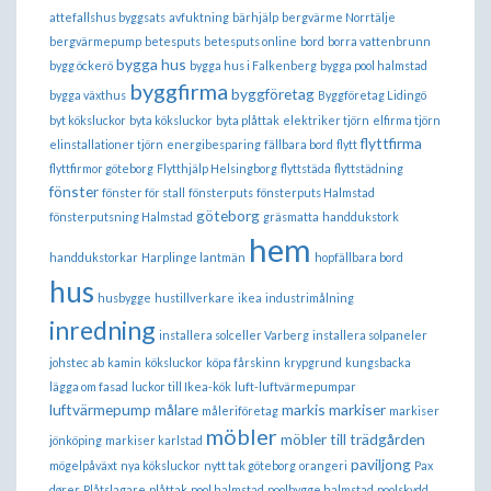
attefallshus byggsats
avfuktning
bärhjälp
bergvärme Norrtälje
bergvärmepump
betesputs
betesputs online
bord
borra vattenbrunn
bygga hus
bygg öckerö
bygga hus i Falkenberg
bygga pool halmstad
byggfirma
byggföretag
bygga växthus
Byggföretag Lidingö
byt köksluckor
byta köksluckor
byta plåttak
elektriker tjörn
elfirma tjörn
flyttfirma
elinstallationer tjörn
energibesparing
fällbara bord
flytt
flyttfirmor göteborg
Flytthjälp Helsingborg
flyttstäda
flyttstädning
fönster
fönster för stall
fönsterputs
fönsterputs Halmstad
göteborg
fönsterputsning Halmstad
gräsmatta
handdukstork
hem
handdukstorkar
Harplinge lantmän
hopfällbara bord
hus
husbygge
hustillverkare
ikea
industrimålning
inredning
installera solceller Varberg
installera solpaneler
johstec ab
kamin
köksluckor
köpa fårskinn
krypgrund
kungsbacka
lägga om fasad
luckor till Ikea-kök
luft-luftvärmepumpar
luftvärmepump
målare
markis
markiser
måleriföretag
markiser
möbler
möbler till trädgården
jönköping
markiser karlstad
paviljong
mögelpåväxt
nya köksluckor
nytt tak göteborg
orangeri
Pax
dører
Plåtslagare
plåttak
pool halmstad
poolbygge halmstad
poolskydd