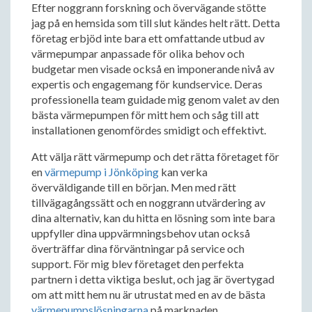
Efter noggrann forskning och övervägande stötte
jag på en hemsida som till slut kändes helt rätt. Detta
företag erbjöd inte bara ett omfattande utbud av
värmepumpar anpassade för olika behov och
budgetar men visade också en imponerande nivå av
expertis och engagemang för kundservice. Deras
professionella team guidade mig genom valet av den
bästa värmepumpen för mitt hem och såg till att
installationen genomfördes smidigt och effektivt.
Att välja rätt värmepump och det rätta företaget för
en
värmepump i Jönköping
kan verka
överväldigande till en början. Men med rätt
tillvägagångssätt och en noggrann utvärdering av
dina alternativ, kan du hitta en lösning som inte bara
uppfyller dina uppvärmningsbehov utan också
överträffar dina förväntningar på service och
support. För mig blev företaget den perfekta
partnern i detta viktiga beslut, och jag är övertygad
om att mitt hem nu är utrustat med en av de bästa
värmepumpslösningarna
på marknaden.