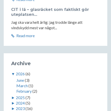
CIT i lä – glasräcket som faktiskt gör
uteplatsen...
Jag ska vara helt ärlig: jag trodde länge att
vindskydd mest var något...
Read more
Archive
▼
2026
(6)
June
(3)
March
(1)
February
(2)
►
2025
(7)
►
2024
(5)
►
2023
(16)