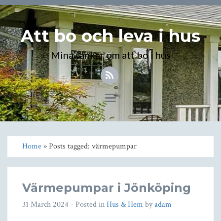
Att bo och leva i hus
Mina tankar om att bo i hus
Toggle
navigation
Home
» Posts tagged: värmepumpar
Värmepumpar i Jönköping
31 March 2024
- Posted in
Hus & Hem
by
adam