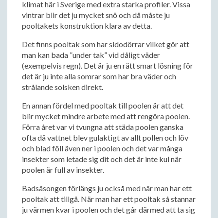
klimat här i Sverige med extra starka profiler. Vissa
vintrar blir det ju mycket snö och då måste ju
pooltakets konstruktion klara av detta.
Det finns pooltak som har sidodörrar vilket gör att
man kan bada ”under tak” vid dåligt väder
(exempelvis regn). Det är ju en rätt smart lösning för
det är ju inte alla somrar som har bra väder och
strålande solsken direkt.
En annan fördel med pooltak till poolen är att det
blir mycket mindre arbete med att rengöra poolen.
Förra året var vi tvungna att städa poolen ganska
ofta då vattnet blev gulaktigt av allt pollen och löv
och blad föll även ner i poolen och det var många
insekter som letade sig dit och det är inte kul när
poolen är full av insekter.
Badsäsongen förlängs ju också med när man har ett
pooltak att tillgå. När man har ett pooltak så stannar
ju värmen kvar i poolen och det går därmed att ta sig