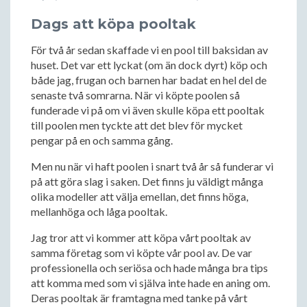
Dags att köpa pooltak
För två år sedan skaffade vi en pool till baksidan av
huset. Det var ett lyckat (om än dock dyrt) köp och
både jag, frugan och barnen har badat en hel del de
senaste två somrarna. När vi köpte poolen så
funderade vi på om vi även skulle köpa ett pooltak
till poolen men tyckte att det blev för mycket
pengar på en och samma gång.
Men nu när vi haft poolen i snart två år så funderar vi
på att göra slag i saken. Det finns ju väldigt många
olika modeller att välja emellan, det finns höga,
mellanhöga och låga pooltak.
Jag tror att vi kommer att köpa vårt pooltak av
samma företag som vi köpte vår pool av. De var
professionella och seriösa och hade många bra tips
att komma med som vi själva inte hade en aning om.
Deras pooltak är framtagna med tanke på vårt