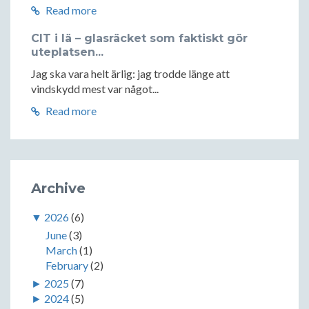
Read more
CIT i lä – glasräcket som faktiskt gör
uteplatsen...
Jag ska vara helt ärlig: jag trodde länge att
vindskydd mest var något...
Read more
Archive
▼
2026
(6)
June
(3)
March
(1)
February
(2)
►
2025
(7)
►
2024
(5)