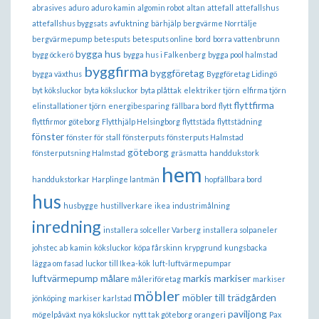
abrasives
aduro
aduro kamin
algomin robot
altan
attefall
attefallshus
attefallshus byggsats
avfuktning
bärhjälp
bergvärme Norrtälje
bergvärmepump
betesputs
betesputs online
bord
borra vattenbrunn
bygga hus
bygg öckerö
bygga hus i Falkenberg
bygga pool halmstad
byggfirma
byggföretag
bygga växthus
Byggföretag Lidingö
byt köksluckor
byta köksluckor
byta plåttak
elektriker tjörn
elfirma tjörn
flyttfirma
elinstallationer tjörn
energibesparing
fällbara bord
flytt
flyttfirmor göteborg
Flytthjälp Helsingborg
flyttstäda
flyttstädning
fönster
fönster för stall
fönsterputs
fönsterputs Halmstad
göteborg
fönsterputsning Halmstad
gräsmatta
handdukstork
hem
handdukstorkar
Harplinge lantmän
hopfällbara bord
hus
husbygge
hustillverkare
ikea
industrimålning
inredning
installera solceller Varberg
installera solpaneler
johstec ab
kamin
köksluckor
köpa fårskinn
krypgrund
kungsbacka
lägga om fasad
luckor till Ikea-kök
luft-luftvärmepumpar
luftvärmepump
målare
markis
markiser
måleriföretag
markiser
möbler
möbler till trädgården
jönköping
markiser karlstad
paviljong
mögelpåväxt
nya köksluckor
nytt tak göteborg
orangeri
Pax