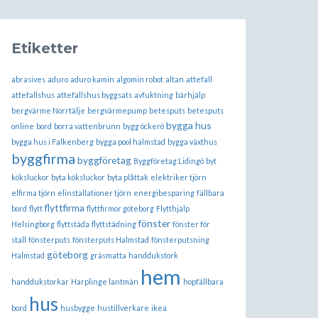
Etiketter
abrasives
aduro
aduro kamin
algomin robot
altan
attefall
attefallshus
attefallshus byggsats
avfuktning
bärhjälp
bergvärme Norrtälje
bergvärmepump
betesputs
betesputs
bygga hus
online
bord
borra vattenbrunn
bygg öckerö
bygga hus i Falkenberg
bygga pool halmstad
bygga växthus
byggfirma
byggföretag
Byggföretag Lidingö
byt
köksluckor
byta köksluckor
byta plåttak
elektriker tjörn
elfirma tjörn
elinstallationer tjörn
energibesparing
fällbara
flyttfirma
bord
flytt
flyttfirmor göteborg
Flytthjälp
fönster
Helsingborg
flyttstäda
flyttstädning
fönster för
stall
fönsterputs
fönsterputs Halmstad
fönsterputsning
göteborg
Halmstad
gräsmatta
handdukstork
hem
handdukstorkar
Harplinge lantmän
hopfällbara
hus
bord
husbygge
hustillverkare
ikea