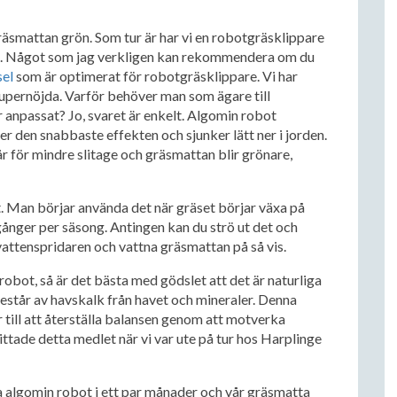
gräsmattan grön. Som tur är har vi en robotgräsklippare
s. Något som jag verkligen kan rekommendera om du
el
som är optimerat för robotgräsklippare. Vi har
upernöjda. Varför behöver man som ägare till
anpassat? Jo, svaret är enkelt. Algomin robot
r den snabbaste effekten och sjunker lätt ner i jorden.
r för mindre slitage och gräsmattan blir grönare,
. Man börjar använda det när gräset börjar växa på
nger per säsong. Antingen kan du strö ut det och
 vattenspridaren och vattna gräsmattan på så vis.
obot, så är det bästa med gödslet att det är naturliga
står av havskalk från havet och mineraler. Denna
r till att återställa balansen genom att motverka
ttade detta medlet när vi var ute på tur hos Harplinge
 algomin robot i ett par månader och vår gräsmatta