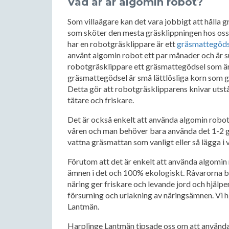
Vad är är algomin robot?
Som villaägare kan det vara jobbigt att hålla 
som sköter den mesta gräsklippningen hos os
har en robotgräsklippare är ett
gräsmattegöds
använt algomin robot ett par månader och är s
robotgräsklippare ett gräsmattegödsel som är 
gräsmattegödsel är små lättlösliga korn som ge
Detta gör att robotgräsklipparens knivar utstå
tätare och friskare.
Det är också enkelt att använda algomin robot
våren och man behöver bara använda det 1-2 gå
vattna gräsmattan som vanligt eller så lägga i
Förutom att det är enkelt att använda algomin r
ämnen i det och 100% ekologiskt. Råvarorna be
näring ger friskare och levande jord och hjälpe
försurning och urlakning av näringsämnen. Vi hi
Lantmän.
Harplinge Lantmän tipsade oss om att använda