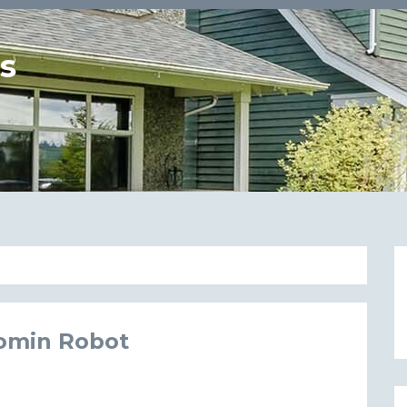
us
gomin Robot