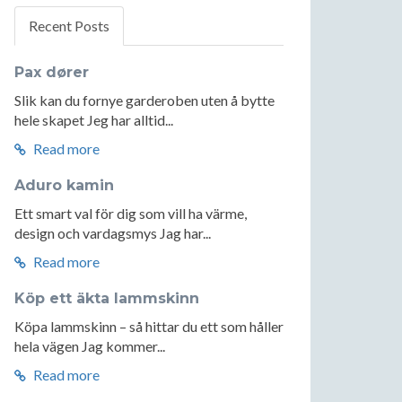
Recent Posts
Pax dører
Slik kan du fornye garderoben uten å bytte
hele skapet Jeg har alltid...
Read more
Aduro kamin
Ett smart val för dig som vill ha värme,
design och vardagsmys Jag har...
Read more
Köp ett äkta lammskinn
Köpa lammskinn – så hittar du ett som håller
hela vägen Jag kommer...
Read more