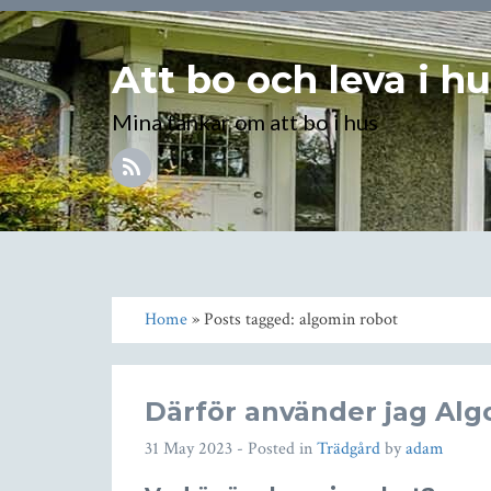
Att bo och leva i h
Mina tankar om att bo i hus
Home
» Posts tagged: algomin robot
Därför använder jag Al
31 May 2023
- Posted in
Trädgård
by
adam