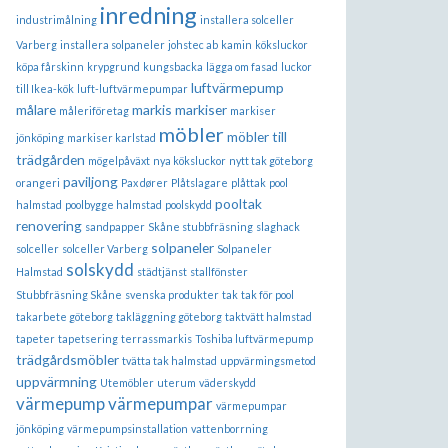
inredning
industrimålning
installera solceller
Varberg
installera solpaneler
johstec ab
kamin
köksluckor
köpa fårskinn
krypgrund
kungsbacka
lägga om fasad
luckor
luftvärmepump
till Ikea-kök
luft-luftvärmepumpar
målare
markis
markiser
måleriföretag
markiser
möbler
möbler till
jönköping
markiser karlstad
trädgården
mögelpåväxt
nya köksluckor
nytt tak göteborg
paviljong
orangeri
Pax dører
Plåtslagare
plåttak
pool
pooltak
halmstad
poolbygge halmstad
poolskydd
renovering
sandpapper
Skåne stubbfräsning
slaghack
solpaneler
solceller
solceller Varberg
Solpaneler
solskydd
Halmstad
städtjänst
stallfönster
Stubbfräsning Skåne
svenska produkter
tak
tak för pool
takarbete göteborg
takläggning göteborg
taktvätt halmstad
tapeter
tapetsering
terrassmarkis
Toshiba luftvärmepump
trädgårdsmöbler
tvätta tak halmstad
uppvärmingsmetod
uppvärmning
Utemöbler
uterum
väderskydd
värmepump
värmepumpar
värmepumpar
jönköping
värmepumpsinstallation
vattenborrning