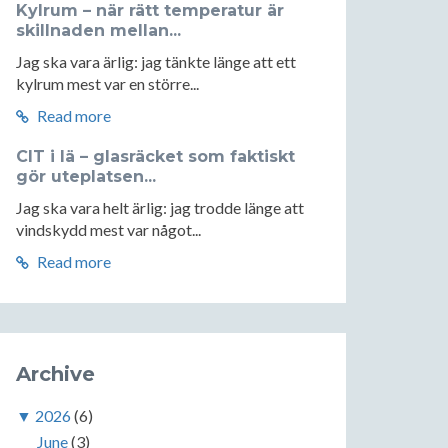
Kylrum – när rätt temperatur är
skillnaden mellan...
Jag ska vara ärlig: jag tänkte länge att ett
kylrum mest var en större...
Read more
CIT i lä – glasräcket som faktiskt
gör uteplatsen...
Jag ska vara helt ärlig: jag trodde länge att
vindskydd mest var något...
Read more
Archive
▼
2026
(6)
June
(3)