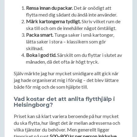
Rensa innan du packar.
Det är onödigt att
flytta med dig sådant du ändå inte använder.
Märk kartongerna tydligt.
Skriv vilket rum de
ska till och om de innehåller något ömtåligt.
Packa smart.
Tunga saker i små kartonger,
lätta saker i stora – klassikern som gör
skillnad.
Boka i god tid.
Särskilt om du flyttar i slutet av
månaden, då det ofta är högt tryck.
Själv märkte jag hur mycket smidigare allt gick när
jag hade organiserat mig i förväg – det blev lättare
både för mig och de som hjälpte till.
Vad kostar det att anlita flytthjälp i
Helsingborg?
Priset kan så klart variera beroende på hur mycket
du ska flytta, hur långt det är mellan adresserna och
vilka tjänster du behöver. Men generellt ligger
timpriset på runt
500–800 kr per person inklusive