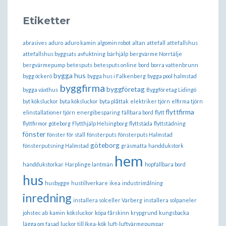
Etiketter
abrasives
aduro
aduro kamin
algomin robot
altan
attefall
attefallshus
attefallshus byggsats
avfuktning
bärhjälp
bergvärme Norrtälje
bergvärmepump
betesputs
betesputs online
bord
borra vattenbrunn
bygga hus
bygg öckerö
bygga hus i Falkenberg
bygga pool halmstad
byggfirma
byggföretag
bygga växthus
Byggföretag Lidingö
byt köksluckor
byta köksluckor
byta plåttak
elektriker tjörn
elfirma tjörn
flyttfirma
elinstallationer tjörn
energibesparing
fällbara bord
flytt
flyttfirmor göteborg
Flytthjälp Helsingborg
flyttstäda
flyttstädning
fönster
fönster för stall
fönsterputs
fönsterputs Halmstad
göteborg
fönsterputsning Halmstad
gräsmatta
handdukstork
hem
handdukstorkar
Harplinge lantmän
hopfällbara bord
hus
husbygge
hustillverkare
ikea
industrimålning
inredning
installera solceller Varberg
installera solpaneler
johstec ab
kamin
köksluckor
köpa fårskinn
krypgrund
kungsbacka
lägga om fasad
luckor till Ikea-kök
luft-luftvärmepumpar