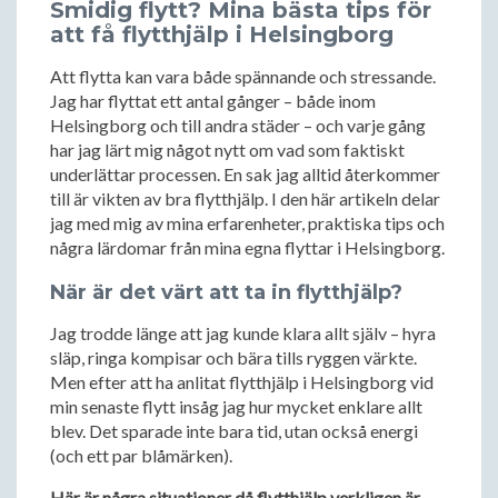
Smidig flytt? Mina bästa tips för
att få flytthjälp i Helsingborg
Att flytta kan vara både spännande och stressande.
Jag har flyttat ett antal gånger – både inom
Helsingborg och till andra städer – och varje gång
har jag lärt mig något nytt om vad som faktiskt
underlättar processen. En sak jag alltid återkommer
till är vikten av bra flytthjälp. I den här artikeln delar
jag med mig av mina erfarenheter, praktiska tips och
några lärdomar från mina egna flyttar i Helsingborg.
När är det värt att ta in flytthjälp?
Jag trodde länge att jag kunde klara allt själv – hyra
släp, ringa kompisar och bära tills ryggen värkte.
Men efter att ha anlitat flytthjälp i Helsingborg vid
min senaste flytt insåg jag hur mycket enklare allt
blev. Det sparade inte bara tid, utan också energi
(och ett par blåmärken).
Här är några situationer då flytthjälp verkligen är