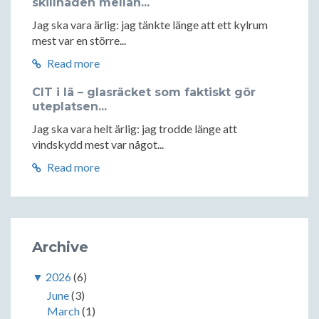
skillnaden mellan...
Jag ska vara ärlig: jag tänkte länge att ett kylrum
mest var en större...
Read more
CIT i lä – glasräcket som faktiskt gör
uteplatsen...
Jag ska vara helt ärlig: jag trodde länge att
vindskydd mest var något...
Read more
Archive
▼
2026
(6)
June
(3)
March
(1)