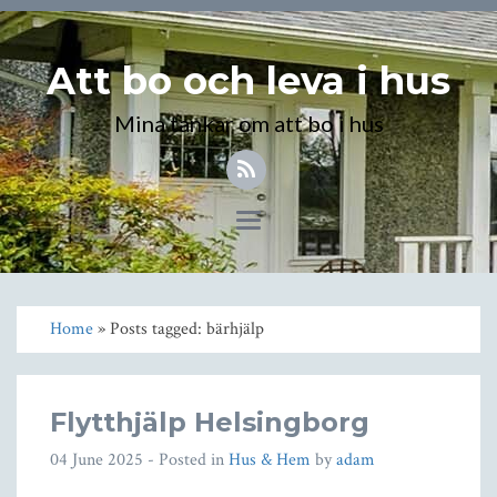
Att bo och leva i hus
Mina tankar om att bo i hus
Toggle
navigation
Home
» Posts tagged: bärhjälp
Flytthjälp Helsingborg
04 June 2025
- Posted in
Hus & Hem
by
adam