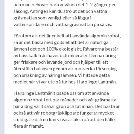
och man behöver bara använda det 1-2 gånger per
säsong. Antingen kan du strö ut det och vattna
gräsmattan som vanligt eller så lägga i
vattenspridaren och vattna gräsmattan på så vis.
Förutom att det är enkelt att använda algomin robot,
så är det bästa med gödslet att det är naturliga
ämnen i det och 100% ekologiskt. Råvarorna består
av havskalk från havet och mineraler. Denna näring
ger friskare och levande jord och hjälper till att
återställa balansen genom att motverka försurning
och urlakning av näringsämnen. Vi hittade detta
medlet när vi var ute på tur hos Harplinge Lantmän.
Harplinge Lantmän tipsade oss om att använda
algomin robot i ett par månader och vår gräsmatta
har aldrig varit såhär grön och tät innan. Det bästa är
också att vår robotgräsklippare fungerar mycket
smidigare och nu kan vi vara säkra på att den håller
flera år framåt.