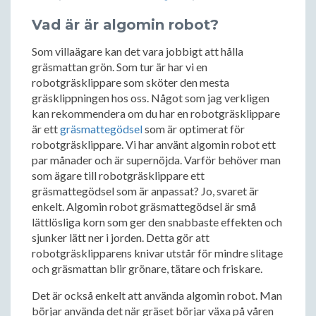
Vad är är algomin robot?
Som villaägare kan det vara jobbigt att hålla
gräsmattan grön. Som tur är har vi en
robotgräsklippare som sköter den mesta
gräsklippningen hos oss. Något som jag verkligen
kan rekommendera om du har en robotgräsklippare
är ett
gräsmattegödsel
som är optimerat för
robotgräsklippare. Vi har använt algomin robot ett
par månader och är supernöjda. Varför behöver man
som ägare till robotgräsklippare ett
gräsmattegödsel som är anpassat? Jo, svaret är
enkelt. Algomin robot gräsmattegödsel är små
lättlösliga korn som ger den snabbaste effekten och
sjunker lätt ner i jorden. Detta gör att
robotgräsklipparens knivar utstår för mindre slitage
och gräsmattan blir grönare, tätare och friskare.
Det är också enkelt att använda algomin robot. Man
börjar använda det när gräset börjar växa på våren