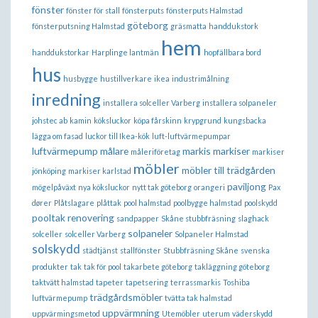
fönster
fönster för stall
fönsterputs
fönsterputs Halmstad
göteborg
fönsterputsning Halmstad
gräsmatta
handdukstork
hem
handdukstorkar
Harplinge lantmän
hopfällbara bord
hus
husbygge
hustillverkare
ikea
industrimålning
inredning
installera solceller Varberg
installera solpaneler
johstec ab
kamin
köksluckor
köpa fårskinn
krypgrund
kungsbacka
lägga om fasad
luckor till Ikea-kök
luft-luftvärmepumpar
luftvärmepump
målare
markis
markiser
måleriföretag
markiser
möbler
möbler till trädgården
jönköping
markiser karlstad
paviljong
mögelpåväxt
nya köksluckor
nytt tak göteborg
orangeri
Pax
dører
Plåtslagare
plåttak
pool halmstad
poolbygge halmstad
poolskydd
pooltak
renovering
sandpapper
Skåne stubbfräsning
slaghack
solpaneler
solceller
solceller Varberg
Solpaneler Halmstad
solskydd
städtjänst
stallfönster
Stubbfräsning Skåne
svenska
produkter
tak
tak för pool
takarbete göteborg
takläggning göteborg
taktvätt halmstad
tapeter
tapetsering
terrassmarkis
Toshiba
trädgårdsmöbler
luftvärmepump
tvätta tak halmstad
uppvärmning
uppvärmingsmetod
Utemöbler
uterum
väderskydd