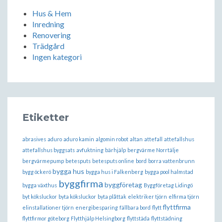
Hus & Hem
Inredning
Renovering
Trädgård
Ingen kategori
Etiketter
abrasives
aduro
aduro kamin
algomin robot
altan
attefall
attefallshus
attefallshus byggsats
avfuktning
bärhjälp
bergvärme Norrtälje
bergvärmepump
betesputs
betesputs online
bord
borra vattenbrunn
bygga hus
bygg öckerö
bygga hus i Falkenberg
bygga pool halmstad
byggfirma
byggföretag
bygga växthus
Byggföretag Lidingö
byt köksluckor
byta köksluckor
byta plåttak
elektriker tjörn
elfirma tjörn
flyttfirma
elinstallationer tjörn
energibesparing
fällbara bord
flytt
flyttfirmor göteborg
Flytthjälp Helsingborg
flyttstäda
flyttstädning