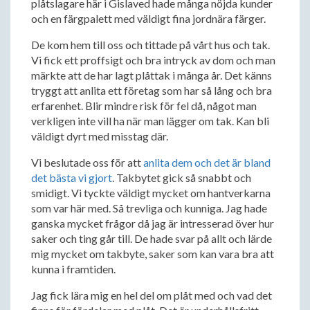
plåtslagare här i Gislaved hade många nöjda kunder
och en färgpalett med väldigt fina jordnära färger.
De kom hem till oss och tittade på vårt hus och tak.
Vi fick ett proffsigt och bra intryck av dom och man
märkte att de har lagt plåttak i många år. Det känns
tryggt att anlita ett företag som har så lång och bra
erfarenhet. Blir mindre risk för fel då, något man
verkligen inte vill ha när man lägger om tak. Kan bli
väldigt dyrt med misstag där.
Vi beslutade oss för att
anlita dem och det är bland
det bästa vi gjort
. Takbytet gick så snabbt och
smidigt. Vi tyckte väldigt mycket om hantverkarna
som var här med. Så trevliga och kunniga. Jag hade
ganska mycket frågor då jag är intresserad över hur
saker och ting går till. De hade svar på allt och lärde
mig mycket om takbyte, saker som kan vara bra att
kunna i framtiden.
Jag fick lära mig en hel del om plåt med och vad det