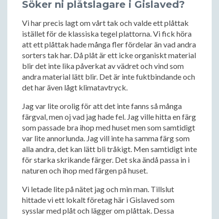
Söker ni plåtslagare i Gislaved?
Vi har precis lagt om vårt tak och valde ett plåttak
istället för de klassiska tegel plattorna. Vi fick höra
att ett plåttak hade många fler fördelar än vad andra
sorters tak har. Då plåt är ett icke organiskt material
blir det inte lika påverkat av vädret och vind som
andra material lätt blir. Det är inte fuktbindande och
det har även lågt klimatavtryck.
Jag var lite orolig för att det inte fanns så många
färgval, men oj vad jag hade fel. Jag ville hitta en färg
som passade bra ihop med huset men som samtidigt
var lite annorlunda. Jag vill inte ha samma färg som
alla andra, det kan lätt bli tråkigt. Men samtidigt inte
för starka skrikande färger. Det ska ändå passa in i
naturen och ihop med färgen på huset.
Vi letade lite på nätet jag och min man. Tillslut
hittade vi ett lokalt företag här i Gislaved som
sysslar med plåt och lägger om plåttak. Dessa