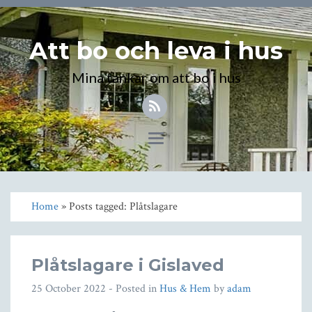
Att bo och leva i hus
Mina tankar om att bo i hus
Toggle
navigation
Home
» Posts tagged: Plåtslagare
Plåtslagare i Gislaved
25 October 2022
- Posted in
Hus & Hem
by
adam