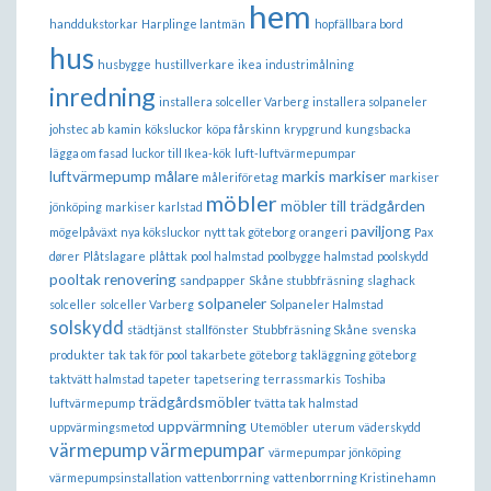
hem
handdukstorkar
Harplinge lantmän
hopfällbara bord
hus
husbygge
hustillverkare
ikea
industrimålning
inredning
installera solceller Varberg
installera solpaneler
johstec ab
kamin
köksluckor
köpa fårskinn
krypgrund
kungsbacka
lägga om fasad
luckor till Ikea-kök
luft-luftvärmepumpar
luftvärmepump
målare
markis
markiser
måleriföretag
markiser
möbler
möbler till trädgården
jönköping
markiser karlstad
paviljong
mögelpåväxt
nya köksluckor
nytt tak göteborg
orangeri
Pax
dører
Plåtslagare
plåttak
pool halmstad
poolbygge halmstad
poolskydd
pooltak
renovering
sandpapper
Skåne stubbfräsning
slaghack
solpaneler
solceller
solceller Varberg
Solpaneler Halmstad
solskydd
städtjänst
stallfönster
Stubbfräsning Skåne
svenska
produkter
tak
tak för pool
takarbete göteborg
takläggning göteborg
taktvätt halmstad
tapeter
tapetsering
terrassmarkis
Toshiba
trädgårdsmöbler
luftvärmepump
tvätta tak halmstad
uppvärmning
uppvärmingsmetod
Utemöbler
uterum
väderskydd
värmepump
värmepumpar
värmepumpar jönköping
värmepumpsinstallation
vattenborrning
vattenborrning Kristinehamn