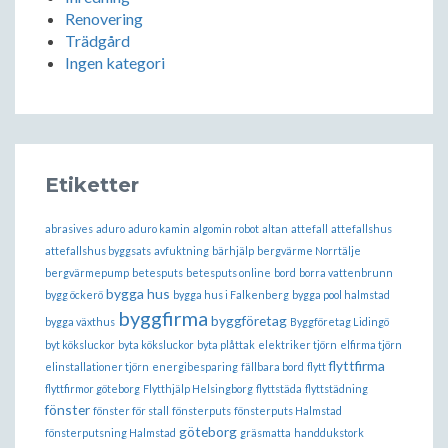
Renovering
Trädgård
Ingen kategori
Etiketter
abrasives
aduro
aduro kamin
algomin robot
altan
attefall
attefallshus
attefallshus byggsats
avfuktning
bärhjälp
bergvärme Norrtälje
bergvärmepump
betesputs
betesputs online
bord
borra vattenbrunn
bygga hus
bygg öckerö
bygga hus i Falkenberg
bygga pool halmstad
byggfirma
byggföretag
bygga växthus
Byggföretag Lidingö
byt köksluckor
byta köksluckor
byta plåttak
elektriker tjörn
elfirma tjörn
flyttfirma
elinstallationer tjörn
energibesparing
fällbara bord
flytt
flyttfirmor göteborg
Flytthjälp Helsingborg
flyttstäda
flyttstädning
fönster
fönster för stall
fönsterputs
fönsterputs Halmstad
göteborg
fönsterputsning Halmstad
gräsmatta
handdukstork