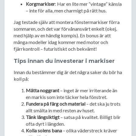
Korgmarkiser
: Har en lite mer “vintage” känsla
– inte för alla, men charmigt på rätt hus.
Jag testade själv att montera fönstermarkiser förra
sommaren, och det var förvånansvärt enkelt (okej,
med hjälp av en händig kompis). En bonus är att
många modeller idag kommer med motor och
fjärrkontroll – futuristiskt och bekvämt!
Tips innan du investerar i markiser
Innan du bestämmer dig är det några saker du bör ha
koll på:
Måtta noggrant
– inget är mer irriterande än
en markis som inte täcker hela fönstret.
Fundera på färg och material
– det ska ju trots
allt smälta in med resten av huset.
Tänk långsiktigt
– satsa på kvalitet. Billigt blir
ofta dyrt i längden.
Kolla solens bana
– olika väderstreck kräver