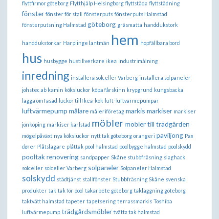
flyttfirmor göteborg
Flytthjälp Helsingborg
flyttstäda
flyttstädning
fönster
fönster för stall
fönsterputs
fönsterputs Halmstad
göteborg
fönsterputsning Halmstad
gräsmatta
handdukstork
hem
handdukstorkar
Harplinge lantmän
hopfällbara bord
hus
husbygge
hustillverkare
ikea
industrimålning
inredning
installera solceller Varberg
installera solpaneler
johstec ab
kamin
köksluckor
köpa fårskinn
krypgrund
kungsbacka
lägga om fasad
luckor till Ikea-kök
luft-luftvärmepumpar
luftvärmepump
målare
markis
markiser
måleriföretag
markiser
möbler
möbler till trädgården
jönköping
markiser karlstad
paviljong
mögelpåväxt
nya köksluckor
nytt tak göteborg
orangeri
Pax
dører
Plåtslagare
plåttak
pool halmstad
poolbygge halmstad
poolskydd
pooltak
renovering
sandpapper
Skåne stubbfräsning
slaghack
solpaneler
solceller
solceller Varberg
Solpaneler Halmstad
solskydd
städtjänst
stallfönster
Stubbfräsning Skåne
svenska
produkter
tak
tak för pool
takarbete göteborg
takläggning göteborg
taktvätt halmstad
tapeter
tapetsering
terrassmarkis
Toshiba
trädgårdsmöbler
luftvärmepump
tvätta tak halmstad