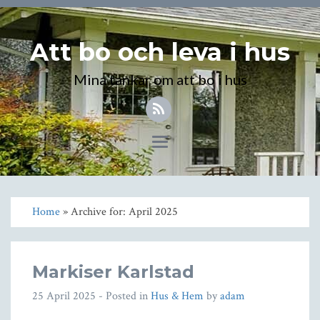
Att bo och leva i hus
Mina tankar om att bo i hus
Toggle
navigation
Home
» Archive for: April 2025
Markiser Karlstad
25 April 2025
- Posted in
Hus & Hem
by
adam