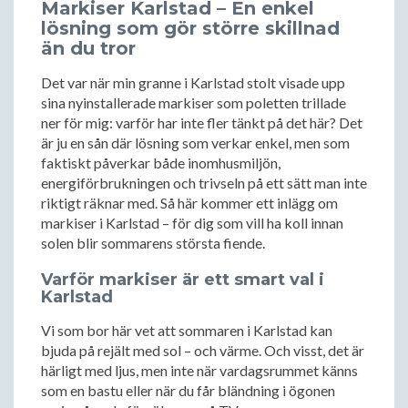
Markiser Karlstad – En enkel
lösning som gör större skillnad
än du tror
Det var när min granne i Karlstad stolt visade upp
sina nyinstallerade markiser som poletten trillade
ner för mig: varför har inte fler tänkt på det här? Det
är ju en sån där lösning som verkar enkel, men som
faktiskt påverkar både inomhusmiljön,
energiförbrukningen och trivseln på ett sätt man inte
riktigt räknar med. Så här kommer ett inlägg om
markiser i Karlstad – för dig som vill ha koll innan
solen blir sommarens största fiende.
Varför markiser är ett smart val i
Karlstad
Vi som bor här vet att sommaren i Karlstad kan
bjuda på rejält med sol – och värme. Och visst, det är
härligt med ljus, men inte när vardagsrummet känns
som en bastu eller när du får bländning i ögonen