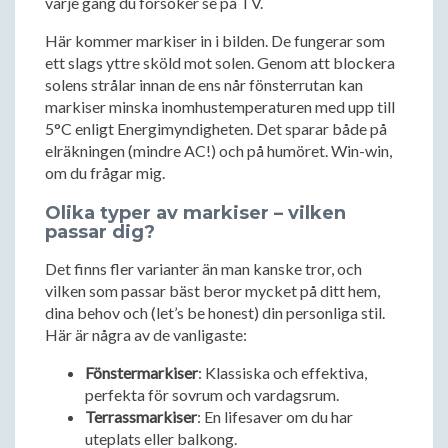
varje gång du försöker se på TV.
Här kommer markiser in i bilden. De fungerar som
ett slags yttre sköld mot solen. Genom att blockera
solens strålar innan de ens når fönsterrutan kan
markiser minska inomhustemperaturen med upp till
5°C enligt Energimyndigheten. Det sparar både på
elräkningen (mindre AC!) och på humöret. Win-win,
om du frågar mig.
Olika typer av markiser – vilken
passar dig?
Det finns fler varianter än man kanske tror, och
vilken som passar bäst beror mycket på ditt hem,
dina behov och (let’s be honest) din personliga stil.
Här är några av de vanligaste:
Fönstermarkiser
: Klassiska och effektiva,
perfekta för sovrum och vardagsrum.
Terrassmarkiser
: En lifesaver om du har
uteplats eller balkong.