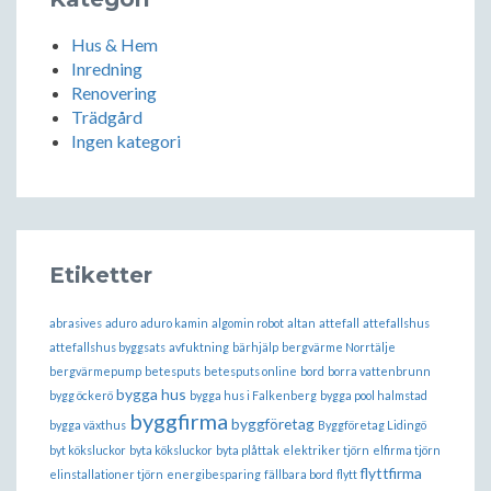
Hus & Hem
Inredning
Renovering
Trädgård
Ingen kategori
Etiketter
abrasives
aduro
aduro kamin
algomin robot
altan
attefall
attefallshus
attefallshus byggsats
avfuktning
bärhjälp
bergvärme Norrtälje
bergvärmepump
betesputs
betesputs online
bord
borra vattenbrunn
bygga hus
bygg öckerö
bygga hus i Falkenberg
bygga pool halmstad
byggfirma
byggföretag
bygga växthus
Byggföretag Lidingö
byt köksluckor
byta köksluckor
byta plåttak
elektriker tjörn
elfirma tjörn
flyttfirma
elinstallationer tjörn
energibesparing
fällbara bord
flytt