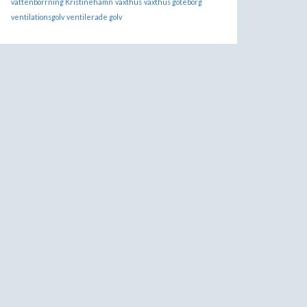
vattenborrning Kristinehamn
växthus
växthus göteborg
ventilationsgolv
ventilerade golv