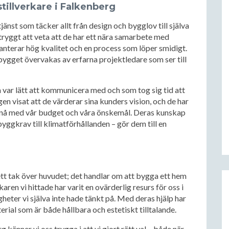
stillverkare i Falkenberg
änst som täcker allt från design och bygglov till själva
ryggt att veta att de har ett nära samarbete med
ranterar hög kvalitet och en process som löper smidigt.
ygget övervakas av erfarna projektledare som ser till
m var lätt att kommunicera med och som tog sig tid att
gen visat att de värderar sina kunders vision, och de har
uppnå med vår budget och våra önskemål. Deras kunskap
ggkrav till klimatförhållanden – gör dem till en
ett tak över huvudet; det handlar om att bygga ett hem
ren vi hittade har varit en ovärderlig resurs för oss i
igheter vi själva inte hade tänkt på. Med deras hjälp har
rial som är både hållbara och estetiskt tilltalande.
känner vi oss trygga i att vi gjort rätt val – både när