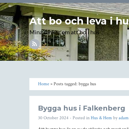
Att bo och leva i h
Mina tankar om att bo i hus
Home
» Posts tagged: bygga hus
Bygga hus i Falkenberg
30 October 2024
- Posted in
Hus & Hem
by
adam
Att bygga hus är en av de största och mest spän