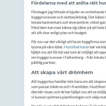
Fördelarna med att anlita rätt hu
Företaget jag hittade erbjuder en omfattande tj
byggprocessen och slutbesiktning. Det känns t
lokala hantverkare och leverantörer, vilket ga
Med dem kan man känna sig säker på att hela b
att allt sker enligt plan och budget.
För oss var det viktigt att ha en byggfirma so
lyssna på våra idéer.
Hustillverkaren
har verkli
hjälpt oss att förstå vad som är möjligt att 
om byggprocessen i Falkenberg – från lokala by
pålitlig partner.
Att skapa vårt drömhem
Att bygga hus handlar inte bara om att skapa 
som passar både nu och i framtiden. Hustillverka
den här resan, och de har hjälpt oss att se möjl
vi kunnat optimera planlösningen och välja mate
Nu när vi ser vårt drömhem ta form i Falkenberg 