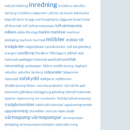
inredning
industrimålning
installera solceller
Varberg
installera solpaneler
johstec ab
kamin
köksluckor
köpa fårskinn
krypgrund
kungsbacka
lägga om fasad
luckor
luftvärmepump
till Ikea-kök
luft-luftvärmepumpar
målare
markis
markiser
måleriföretag
markiser
möbler
möbler till
jönköping
markiser karlstad
trädgården
mögelpåväxt
nya köksluckor
nytt tak göteborg
paviljong
orangeri
Pax dører
Plåtslagare
plåttak
pool
pooltak
halmstad
poolbygge halmstad
poolskydd
renovering
sandpapper
Skåne stubbfräsning
slaghack
solpaneler
solceller
solceller Varberg
Solpaneler
solskydd
Halmstad
städtjänst
stallfönster
Stubbfräsning Skåne
svenska produkter
tak
tak för pool
takarbete göteborg
takläggning göteborg
taktvätt halmstad
tapeter
tapetsering
terrassmarkis
Toshiba luftvärmepump
trädgårdsmöbler
tvätta tak halmstad
uppvärmingsmetod
uppvärmning
Utemöbler
uterum
väderskydd
värmepump
värmepumpar
värmepumpar
jönköping
värmepumpsinstallation
vattenborrning