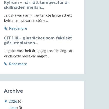
Kylrum – när rätt temperatur är
skillnaden mellan...
Jag ska vara ärlig: jag tänkte länge att ett
kylrum mest var en större...
Read more
CIT i lä – glasräcket som faktiskt
gör uteplatsen...
Jag ska vara helt ärlig: jag trodde länge att
vindskydd mest var något...
Read more
Archive
▼
2026
(6)
June
(3)