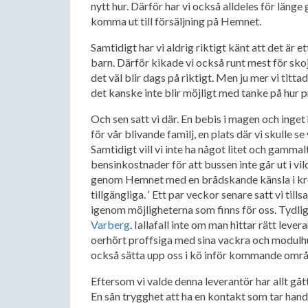
nytt hur. Därför har vi också alldeles för länge 
komma ut till försäljning på Hemnet.
Samtidigt har vi aldrig riktigt känt att det är
barn. Därför kikade vi också runt mest för skojs 
det väl blir dags på riktigt. Men ju mer vi tit
det kanske inte blir möjligt med tanke på hur pr
Och sen satt vi där. En bebis i magen och inget h
för vår blivande familj, en plats där vi skulle s
Samtidigt vill vi inte ha något litet och gammal
bensinkostnader för att bussen inte går ut i vild
genom Hemnet med en brådskande känsla i kropp
tillgängliga. ‘ Ett par veckor senare satt vi t
igenom möjligheterna som finns för oss. Tydlige
Varberg
. Iallafall inte om man hittar rätt leve
oerhört proffsiga med sina vackra och modulhus
också sätta upp oss i kö inför kommande områ
Eftersom vi valde denna leverantör har allt gå
En sån trygghet att ha en kontakt som tar hand o