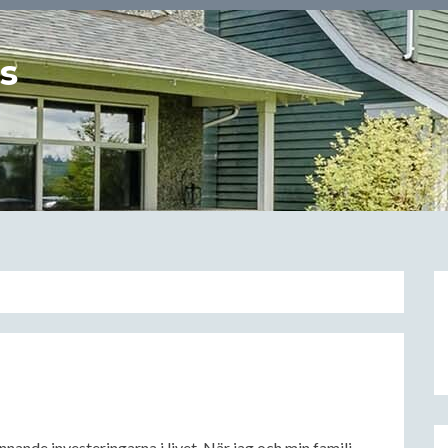
us
nande investeringarna i livet. När jag och min familj