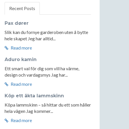
Recent Posts
Pax dører
Slik kan du fornye garderoben uten å bytte
hele skapet Jeg har alltid...
Read more
Aduro kamin
Ett smart val för dig som vill ha värme,
design och vardagsmys Jag har...
Read more
Köp ett äkta lammskinn
Köpa lammskinn – så hittar du ett som håller
hela vägen Jag kommer...
Read more