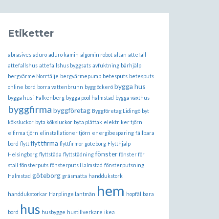
Etiketter
abrasives
aduro
aduro kamin
algomin robot
altan
attefall
attefallshus
attefallshus byggsats
avfuktning
bärhjälp
bergvärme Norrtälje
bergvärmepump
betesputs
betesputs
bygga hus
online
bord
borra vattenbrunn
bygg öckerö
bygga hus i Falkenberg
bygga pool halmstad
bygga växthus
byggfirma
byggföretag
Byggföretag Lidingö
byt
köksluckor
byta köksluckor
byta plåttak
elektriker tjörn
elfirma tjörn
elinstallationer tjörn
energibesparing
fällbara
flyttfirma
bord
flytt
flyttfirmor göteborg
Flytthjälp
fönster
Helsingborg
flyttstäda
flyttstädning
fönster för
stall
fönsterputs
fönsterputs Halmstad
fönsterputsning
göteborg
Halmstad
gräsmatta
handdukstork
hem
handdukstorkar
Harplinge lantmän
hopfällbara
hus
bord
husbygge
hustillverkare
ikea