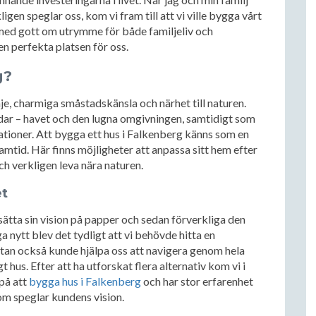
gen speglar oss, kom vi fram till att vi ville bygga vårt
 med gott om utrymme för både familjeliv och
n perfekta platsen för oss.
g?
e, charmiga småstadskänsla och närhet till naturen.
ldar – havet och den lugna omgivningen, samtidigt som
ationer. Att bygga ett hus i Falkenberg känns som en
ramtid. Här finns möjligheter att anpassa sitt hem efter
 verkligen leva nära naturen.
et
sätta sin vision på papper och sedan förverkliga den
a nytt blev det tydligt att vi behövde hitta en
tan också kunde hjälpa oss att navigera genom hela
t hus. Efter att ha utforskat flera alternativ kom vi i
på att
bygga hus i Falkenberg
och har stor erfarenhet
om speglar kundens vision.