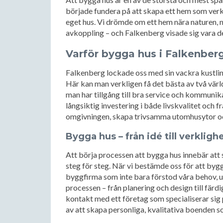
började fundera på att skapa ett hem som verkli
eget hus. Vi drömde om ett hem nära naturen,
avkoppling – och Falkenberg visade sig vara de
Varför bygga hus i Falkenber
Falkenberg lockade oss med sin vackra kustlinj
Här kan man verkligen få det bästa av två vär
man har tillgång till bra service och kommunik
långsiktig investering i både livskvalitet och f
omgivningen, skapa trivsamma utomhusytor och
Bygga hus – från idé till verkligh
Att börja processen att bygga hus innebär att 
steg för steg. När vi bestämde oss för att bygg
byggfirma som inte bara förstod våra behov, u
processen – från planering och design till färdig
kontakt med ett företag som specialiserar sig 
av att skapa personliga, kvalitativa boenden s