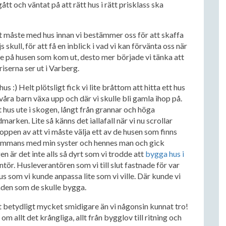
gått och väntat på att rätt hus i rätt prisklass ska
 ett måste med hus innan vi bestämmer oss för att skaffa
skull, för att få en inblick i vad vi kan förvänta oss när
tade på husen som kom ut, desto mer började vi tänka att
iserna ser ut i Varberg.
us :) Helt plötsligt fick vi lite bråttom att hitta ett hus
e våra barn växa upp och där vi skulle bli gamla ihop på.
t hus ute i skogen, långt från grannar och höga
marken. Lite så känns det iallafall när vi nu scrollar
en av att vi måste välja ett av de husen som finns
illsammans med min syster och hennes man och gick
n är det inte alls så dyrt som vi trodde att
bygga hus i
rantör. Husleverantören som vi till slut fastnade för var
 som vi kunde anpassa lite som vi ville. Där kunde vi
den som de skulle bygga.
tt betydligt mycket smidigare än vi någonsin kunnat tro!
m allt det krångliga, allt från bygglov till ritning och